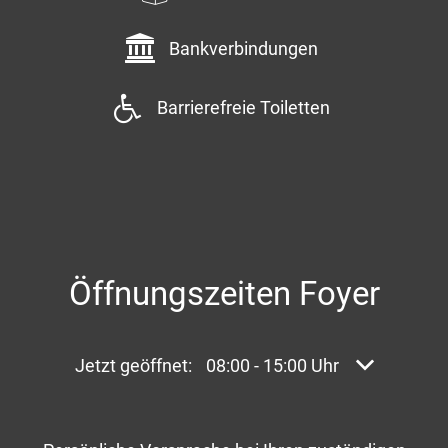
Bankverbindungen
Barrierefreie Toiletten
Öffnungszeiten Foyer
Klicken, um weitere Öffnungs- oder Schließzei
Jetzt geöffnet:
08:00
-
15:00
Uhr
Von 08:00 bi