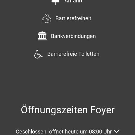
Anfahrt
Barrierefreiheit
Bankverbindungen
Barrierefreie Toiletten
Öffnungszeiten Foyer
Klicken, um weitere Öffnungs- oder Schließzeite
Geschlossen:
öffnet heute um 08:00 Uhr