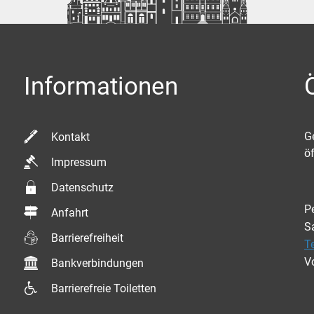
Informationen
K
G
Kontakt
ö
Impressum
Datenschutz
P
Anfahrt
S
Barrierefreiheit
T
V
Bankverbindungen
Barrierefreie Toiletten