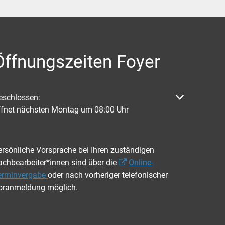
Öffnungszeiten Foyer
licken, um weitere Öffnungs- oder Schließzeiten auszublenden
eschlossen:
ffnet nächsten Montag um 08:00 Uhr
ersönliche Vorsprache bei Ihren zuständigen
achbearbeiter*innen sind über die
Online-
erminvergabe
oder nach vorheriger telefonischer
oranmeldung möglich.