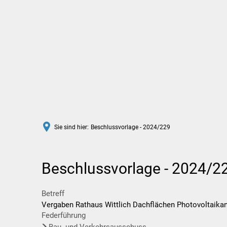
Rathaus
Leben in Wittlich
Sie sind hier:
Beschlussvorlage - 2024/229
Beschlussvorlage - 2024/2
Betreff
Vergaben Rathaus Wittlich Dachflächen Photovoltaika
Federführung
Bau- und Verkehrsausschuss