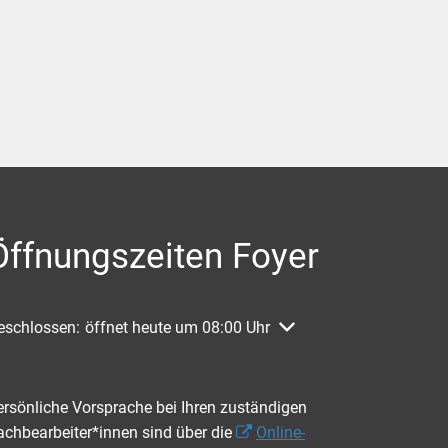
Öffnungszeiten Foyer
licken, um weitere Öffnungs- oder Schließzeiten auszublenden
eschlossen:
öffnet heute um 08:00 Uhr
ersönliche Vorsprache bei Ihren zuständigen
achbearbeiter*innen sind über die
Online-