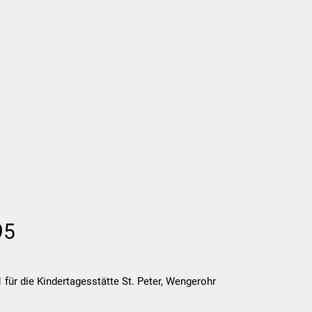
Wirtschaft und Finanzen
Planung, 
95
r die Kindertagesstätte St. Peter, Wengerohr