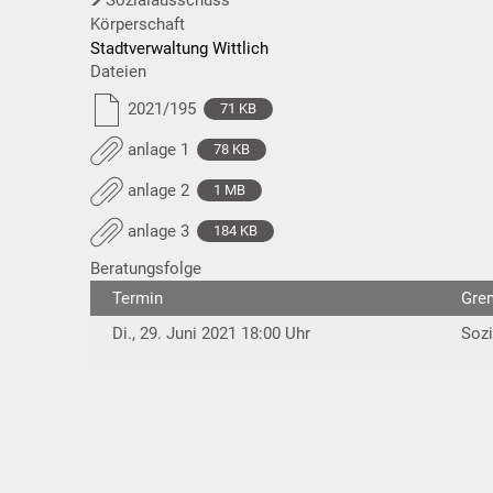
Körperschaft
Stadtverwaltung Wittlich
Dateien
2021/195
71 KB
anlage 1
78 KB
anlage 2
1 MB
anlage 3
184 KB
Beratungsfolge
Termin
Gre
Di., 29. Juni 2021 18:00 Uhr
Soz