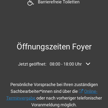
Barrierefreie Toiletten
Öffnungszeiten Foyer
Klicken, um weitere Öffnungs- oder Schließzei
Jetzt geöffnet:
08:00
-
18:00
Uhr
Von 08:00 bi
Persönliche Vorsprache bei Ihren zuständigen
Sachbearbeiter*innen sind über die
Online-
Terminvergabe
oder nach vorheriger telefonischer
Voranmeldung möglich.