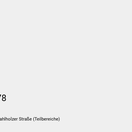
Wirtschaft und Finanzen
Planung, 
78
lholzer Straße (Teilbereiche)