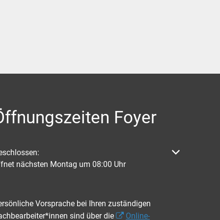
Öffnungszeiten Foyer
licken, um weitere Öffnungs- oder Schließzeiten auszublenden
eschlossen:
ffnet nächsten Montag um 08:00 Uhr
ersönliche Vorsprache bei Ihren zuständigen
achbearbeiter*innen sind über die
Online-