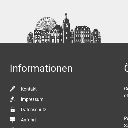
Informationen
K
G
Kontakt
ö
Impressum
Datenschutz
P
Anfahrt
S