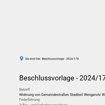
Rathaus
Leben in Wittlich
Sie sind hier:
Beschlussvorlage - 2024/178
Beschlussvorlage - 2024/1
Betreff
Widmung von Gemeindestraßen Stadtteil Wengerohr Wah
Federführung
Bau- und Verkehrsausschuss