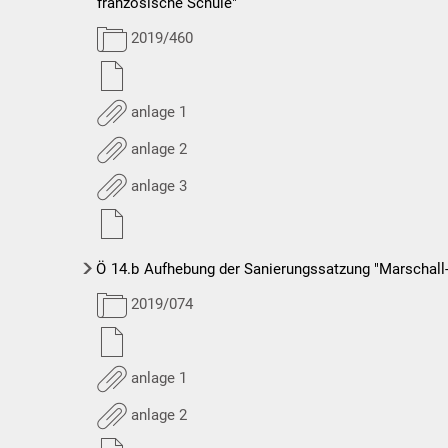
französische Schule"
2019/460
anlage 1
anlage 2
anlage 3
Ö
14.b
Aufhebung der Sanierungssatzung "Marschall-F
2019/074
anlage 1
anlage 2