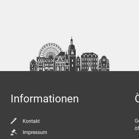
Informationen
K
G
Kontakt
ö
Impressum