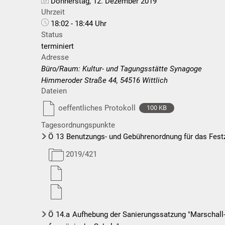
Donnerstag, 12. Dezember 2019
Uhrzeit
18:02 - 18:44 Uhr
Status
terminiert
Adresse
Büro/Raum: Kultur- und Tagungsstätte Synagoge
Himmeroder Straße 44, 54516 Wittlich
Dateien
oeffentliches Protokoll
100 KB
Tagesordnungspunkte
Ö
13
Benutzungs- und Gebührenordnung für das Festz
2019/421
Ö
14.a
Aufhebung der Sanierungssatzung "Marschall-F