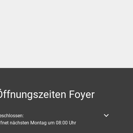
Öffnungszeiten Foyer
licken, um weitere Öffnungs- oder Schließzeiten auszublenden
eschlossen:
ffnet nächsten Montag um 08:00 Uhr