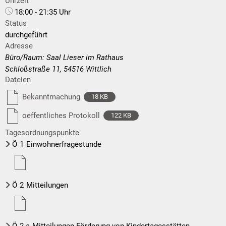
Uhrzeit
18:00 - 21:35 Uhr
Status
durchgeführt
Adresse
Büro/Raum: Saal Lieser im Rathaus
Schloßstraße 11, 54516 Wittlich
Dateien
Bekanntmachung
18 KB
oeffentliches Protokoll
122 KB
Tagesordnungspunkte
Ö
1
Einwohnerfragestunde
Ö
2
Mitteilungen
Ö
2.a
Mitteilungen Förderung von Kindertagesstätten